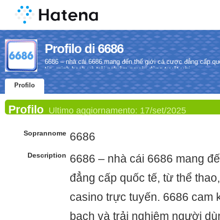
Profilo di 6686
6686 – nhà cái 6686 mang đến thế giới cá cược đẳng cấp quố
tín, minh bạch và trải nghiệm người dùng tuyệt vời
Profilo
Profilo
Ultimo aggiornamento:
17/set/2025
Soprannome
6686
Description
6686 – nhà cái 6686 mang đế
đẳng cấp quốc tế, từ thể thao
casino trực tuyến. 6686 cam k
bạch và trải nghiệm người dùn