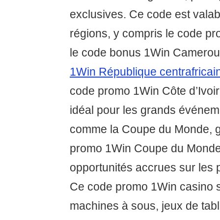
exclusives. Ce code est valab
régions, y compris le code p
le code bonus 1Win Camerou
1Win République centrafricai
code promo 1Win Côte d’Ivoire
idéal pour les grands événeme
comme la Coupe du Monde, g
promo 1Win Coupe du Monde, 
opportunités accrues sur les p
Ce code promo 1Win casino s
machines à sous, jeux de tabl