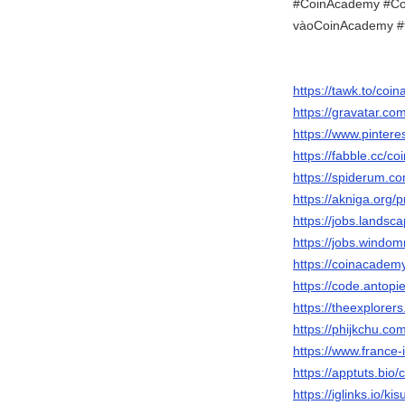
#CoinAcademy #Coi
vàoCoinAcademy #
https://tawk.to/coi
https://gravatar.c
https://www.pinter
https://fabble.cc/c
https://spiderum.c
https://akniga.org/
https://jobs.lands
https://jobs.windo
https://coinacademy
https://code.antop
https://theexplor
https://phijkchu.c
https://www.france
https://apptuts.bi
https://iglinks.io/ki