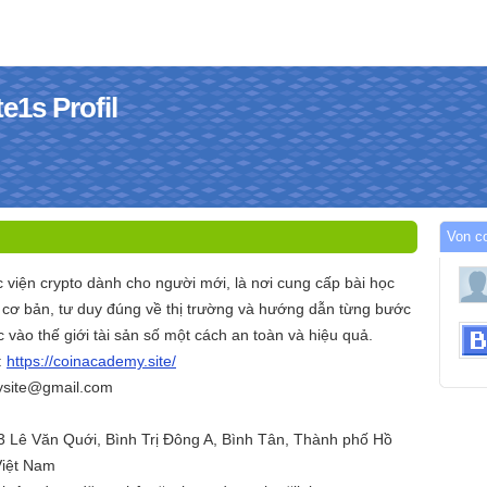
e1s Profil
Von c
 viện crypto dành cho người mới, là nơi cung cấp bài học
c cơ bản, tư duy đúng về thị trường và hướng dẫn từng bước
c vào thế giới tài sản số một cách an toàn và hiệu quả.
:
https://coinacademy.site/
ysite@gmail.com
3 Lê Văn Quới, Bình Trị Đông A, Bình Tân, Thành phố Hồ
Việt Nam