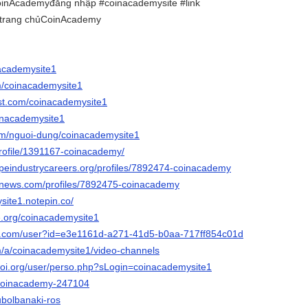
nAcademyđăng nhập #coinacademysite #link
trang chủCoinAcademy
nacademysite1
om/coinacademysite1
est.com/coinacademysite1
oinacademysite1
om/nguoi-dung/coinacademysite1
profile/1391167-coinacademy/
capeindustrycareers.org/profiles/7892474-coinacademy
mnews.com/profiles/7892475-coinacademy
site1.notepin.co/
ie.org/coinacademysite1
ers.com/user?id=e3e1161d-a271-41d5-b0aa-717ff854c01d
om/a/coinacademysite1/video-channels
-ioi.org/user/perso.php?sLogin=coinacademysite1
o/coinacademy-247104
subolbanaki-ros