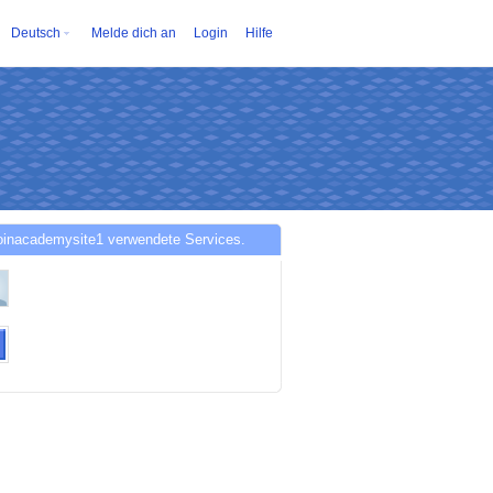
Deutsch
Melde dich an
Login
Hilfe
oinacademysite1 verwendete Services.