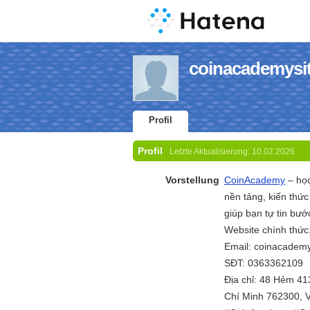
coinacademysit
Profil
Profil
Letzte Aktualisierung:
10.02.2026
Vorstellung
CoinAcademy
– học
nền tảng, kiến thứ
giúp bạn tự tin bướ
Website chính thức
Email: coinacadem
SĐT: 0363362109
Địa chỉ: 48 Hẻm 41
Chí Minh 762300, 