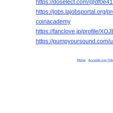
https://doselect.com/@df0e4
https://jobs.lajobsportal.org/p
coinacademy
https://fanclove.jp/profile/
https://pumpyoursound.com/
Home
-
Accordo con l'Ut