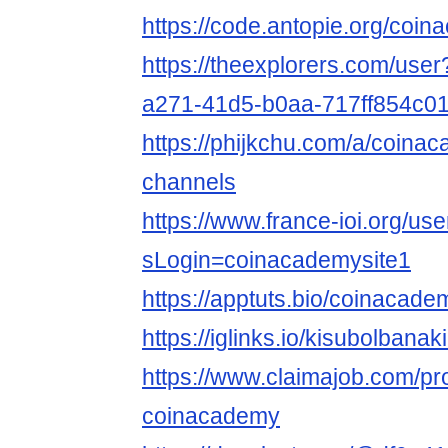
https://code.antopie.org/coi
https://theexplorers.com/use
a271-41d5-b0aa-717ff854c0
https://phijkchu.com/a/coina
channels
https://www.france-ioi.org/us
sLogin=coinacademysite1
https://apptuts.bio/coinacad
https://iglinks.io/kisubolbanak
https://www.claimajob.com/pr
coinacademy