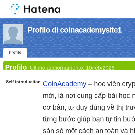
Profilo di coinacademysite1
Profilo
Profilo
Ultimo aggiornamento:
10/feb/2026
Self introduction
CoinAcademy
– học viện cry
mới, là nơi cung cấp bài học 
cơ bản, tư duy đúng về thị t
từng bước giúp bạn tự tin bước
sản số một cách an toàn và h