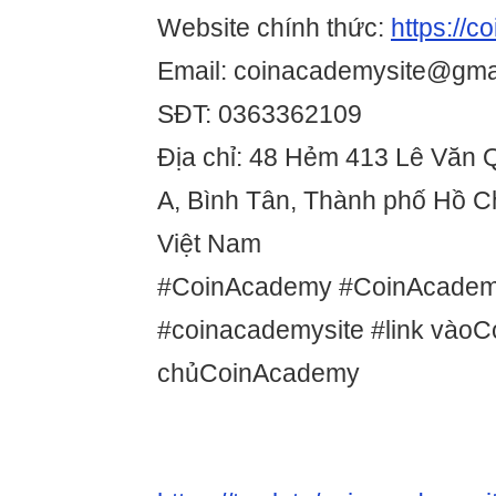
Website chính thức:
https://c
Email: coinacademysite@gma
SĐT: 0363362109
Địa chỉ: 48 Hẻm 413 Lê Văn Q
A, Bình Tân, Thành phố Hồ C
Việt Nam
#CoinAcademy #CoinAcadem
#coinacademysite #link vào
chủCoinAcademy