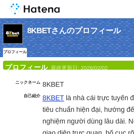
8KBETさんのプロフィール
プロフィール
プロフィール
最終更新日:
2026/02/02
ニックネーム
8KBET
自己紹介
8KBET
là nhà cái trực tuyến
tiêu chuẩn hiện đại, hướng đế
nghiệm người dùng lâu dài. 
giao diện trực quan, bố cục r