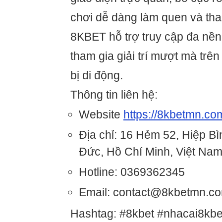
chơi dễ dàng làm quen và tha
8KBET hỗ trợ truy cập đa nền
tham gia giải trí mượt mà trên
bị di động.
Thông tin liên hệ:
Website
https://8kbetmn.co
Địa chỉ: 16 Hẻm 52, Hiệp B
Đức, Hồ Chí Minh, Việt Na
Hotline: 0369362345
Email: contact@8kbetmn.c
Hashtag: #8kbet #nhacai8kbet