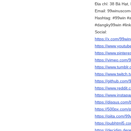
Địa chỉ: 38 Bà Hạt
Email: 99winusco
Hashtag: #99win #
#dangky99win #lin
Social:
https://x.com/99wi
https://www.youtu
https://www.pinter
https://vimeo.com
https://www.tumbl
https://www.twitch
https://github.com
https://www.reddit
https://www.instap
https://disqus.com
https://500px.com
https://qiita.com/
https://pubhtml5.
https://decidim.dere