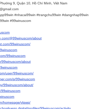
, Phường 9, Quận 10, Hồ Chí Minh, Việt Nam
m@gmail.com
app99win #nhacai99win #trangchu99win #dangnhap99win
k99win #99winuscom
nuscom
be.com/@99winuscom/about
est.com/99winuscom/
/99winuscom
r.com/99winuscom
.tv/99winuscom/about
/99winuscom
.com/user/99winuscom/
aper.com/p/99winuscom
/by/99winuscom/about/
/p/99winuscom
99winuscom
com/homepage/ylqwp/
choaljuego.digital/profiles/99winuscom/activity