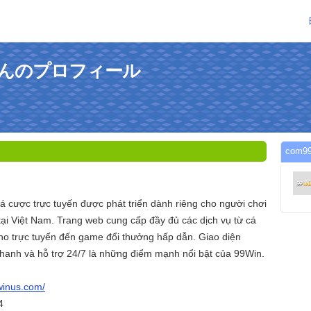
usさんのプロフィール
com
á cược trực tuyến được phát triển dành riêng cho người chơi
 tại Việt Nam. Trang web cung cấp đầy đủ các dịch vụ từ cá
ino trực tuyến đến game đổi thưởng hấp dẫn. Giao diện
hanh và hỗ trợ 24/7 là những điểm mạnh nổi bật của 99Win.
winus.com/
4