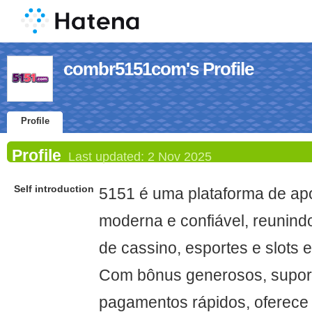
combr5151com's Profile
Profile
Profile
Last updated:
2 Nov 2025
Self introduction
5151 é uma plataforma de apo
moderna e confiável, reunind
de cassino, esportes e slots 
Com bônus generosos, supor
pagamentos rápidos, oferece