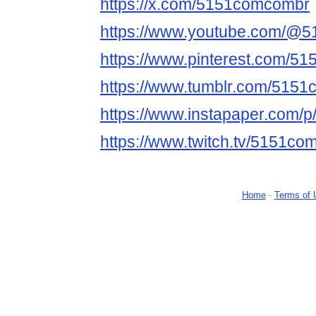
https://x.com/5151comcombr
https://www.youtube.com/@
https://www.pinterest.com/5
https://www.tumblr.com/515
https://www.instapaper.com
https://www.twitch.tv/5151c
Home
-
Terms of 