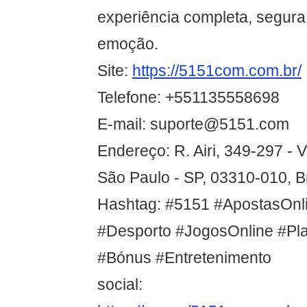
experiência completa, segura
emoção.
Site:
https://5151com.com.br/
Telefone: +551135558698
E-mail: suporte@5151.com
Endereço: R. Airi, 349-297 -
São Paulo - SP, 03310-010, Br
Hashtag: #5151 #ApostasOnli
#Desporto #JogosOnline #Pl
#Bónus #Entretenimento
social: