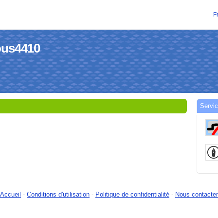
F
ious4410
Servic
Accueil
-
Conditions d'utilisation
-
Politique de confidentialité
-
Nous contacter