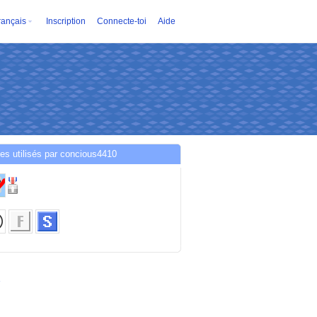
rançais
Inscription
Connecte-toi
Aide
es utilisés par concious4410