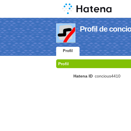
Profil de conc
Profil
Profil
Hatena ID
concious4410