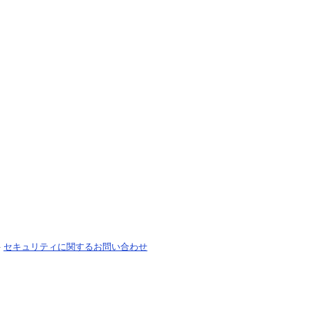
-
セキュリティに関するお問い合わせ