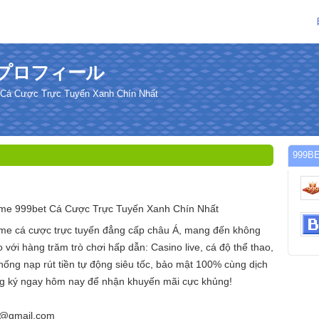
のプロフィール
Cá Cược Trực Tuyến Xanh Chín Nhất
999
me 999bet Cá Cược Trực Tuyến Xanh Chín Nhất
me cá cược trực tuyến đẳng cấp châu Á, mang đến không
ao với hàng trăm trò chơi hấp dẫn: Casino live, cá độ thể thao,
hống nạp rút tiền tự động siêu tốc, bảo mật 100% cùng dịch
ng ký ngay hôm nay để nhận khuyến mãi cực khủng!
et@gmail.com