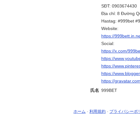
SĐT: 0903674430
Địa chỉ: 8 Đường 
Hastag: #999bet #9
Website:
https://999bett.in.ne
Social:
https://x.com/999be
https://www.youtu
https://www.pintere
https://www.blogg
https://gravatar.co
氏名
999BET
ホーム
-
利用規約
-
プライバシーポ