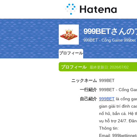
999BETさん
999BET - Cổng Game 999bet 
プロフィール
プロフィール
最終更新日:
2026/07/02
ニックネーム
999BET
一行紹介
999BET - Cổng Ga
自己紹介
999BET
là cổng ga
gian giải trí đỉnh c
nổ hũ, bắn cá. Hệ t
vụ hỗ trợ 24/7. Đă
Thông tin:
Email: 999bettinn