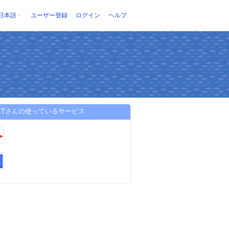
日本語
ユーザー登録
ログイン
ヘルプ
BETさんの使っているサービス