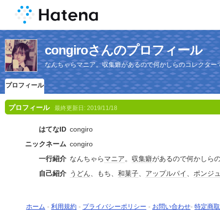
congiroさんのプロフィール
なんちゃらマニア。収集癖があるので何かしらのコレクター
プロフィール
プロフィール
最終更新日:
2019/11/18
はてなID
congiro
ニックネーム
congiro
一行紹介
なんちゃら
マニア
。
収集癖
があるので何かしら
自己紹介
うどん
、もち、
和菓子
、
アップルパイ
、
ポンジ
ホーム
-
利用規約
-
プライバシーポリシー
-
お問い合わせ
-
特定商取