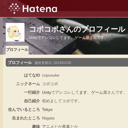
コポコポさんのプロフィール
Unityでアレコレしてます。ゲーム屋さんです。
プロフィール
プロフィール
最終更新日:
2018/02/20
はてなID
coposuke
ニックネーム
コポコポ
一行紹介
Unity
でアレコレして
ます
。
ゲーム
屋さんです。
自己紹介
初めましてコポです。
住んでいるところ
Tokyo
生まれたところ
Niigata
趣味
アニメ
とか
音楽
とか