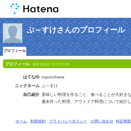
ぷ～すけさんのプロフィール
プロフィール
プロフィール
最終更新日:
2017/01/05
はてなID
copucohana
ニックネーム
ぷ～すけ
自己紹介
美味しい
料理
を作ること、食べることが大好き
週末作った
料理
、
アウトドア
料理
について紹介
ホーム
-
利用規約
-
プライバシーポリシー
-
お問い合わせ
-
特定商取