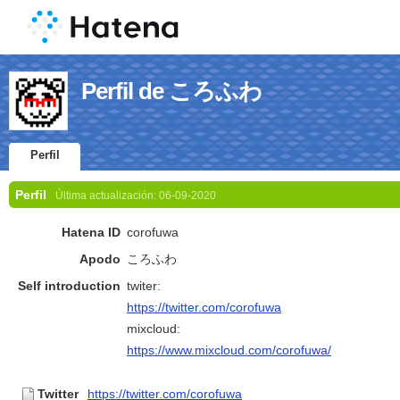
Perfil de ころふわ
Perfil
Perfil
Última actualización:
06-09-2020
Hatena ID
corofuwa
Apodo
ころふわ
Self introduction
twiter:
https://twitter.com/corofuwa
mixcloud:
https://www.mixcloud.com/corofuwa/
Twitter
https://twitter.com/corofuwa