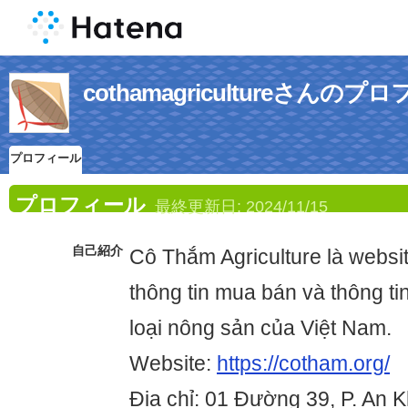
cothamagricultureさんのプ
プロフィール
プロフィール
最終更新日:
2024/11/15
自己紹介
Cô Thắm Agriculture là webs
thông tin mua bán và thông ti
loại nông sản của Việt Nam.
Website:
https://cotham.org/
Địa chỉ: 01 Đường 39, P. An 