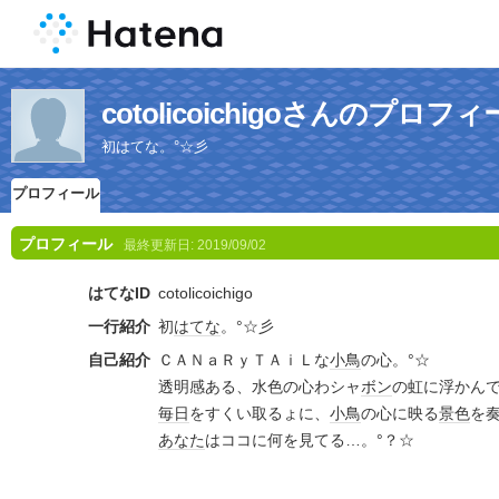
cotolicoichigoさんのプロフ
初はてな。°☆彡
プロフィール
プロフィール
最終更新日:
2019/09/02
はてなID
cotolicoichigo
一行紹介
初
はてな
。°☆彡
自己紹介
ＣＡＮａＲｙＴＡｉＬな
小鳥
の心。°☆
透明感ある、水色の心わシャ
ボン
の虹に浮かんで
毎日
をすくい取るょに、
小鳥
の心に映る
景色
を奏
あなた
はココに何を見てる…。°？☆