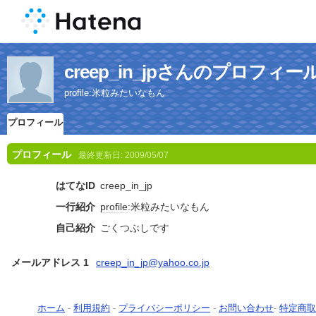
creep_in_jpさんのプロフィー
profile:米粒みたいなもん
プロフィール
プロフィール
最終更新日:
2009/05/07
はてなID
creep_in_jp
一行紹介
profile
:米粒みたいなもん
自己紹介
ごくつぶしです
メールアドレス 1
creep_in_jp@yahoo.co.jp
ホーム
-
利用規約
-
プライバシーポリシー
-
お問い合わせ
-
特定商取