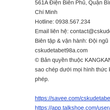
561A Điện Biên Phủ, Quận Bì
Chí Minh
Hotline: 0938.567.234
Email liên hệ: contact@csku
Biên tập & vận hành: Đội ngũ
cskudetabet98a.com
© Bản quyền thuộc KANGKA
sao chép dưới mọi hình thức
phép.
https://savee.com/cskudetab
https://app.talkshoe.com/us