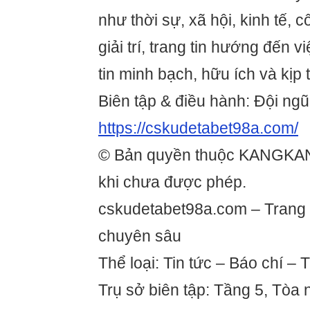
như thời sự, xã hội, kinh tế, 
giải trí, trang tin hướng đến 
tin minh bạch, hữu ích và kịp
Biên tập & điều hành: Đội ngũ
https://cskudetabet98a.com/
© Bản quyền thuộc KANGKA
khi chưa được phép.
cskudetabet98a.com – Trang t
chuyên sâu
Thể loại: Tin tức – Báo chí – 
Trụ sở biên tập: Tầng 5, Tòa 