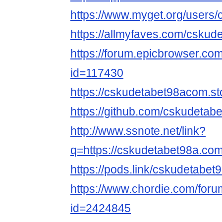
https://www.myget.org/users
https://allmyfaves.com/csku
https://forum.epicbrowser.com
id=117430
https://cskudetabet98acom.st
https://github.com/cskudeta
http://www.ssnote.net/link?
q=https://cskudetabet98a.com
https://pods.link/cskudetabe
https://www.chordie.com/forum
id=2424845