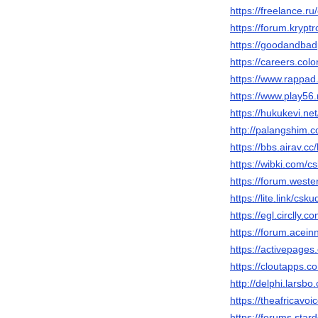
https://freelance.
https://forum.krypt
https://goodandba
https://careers.co
https://www.rappad
https://www.play5
https://hukukevi.n
http://palangshim.
https://bbs.airav
https://wibki.com/
https://forum.west
https://lite.link/c
https://egl.circlly
https://forum.acei
https://activepage
https://cloutapps.
http://delphi.larsb
https://theafricavo
https://forums.sta