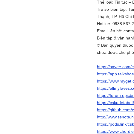
Thể loại: Tin tức –
Trụ sở biên tập: T
Thạnh, TP. Hồ Chí
Hotline: 0938.567.
Email liên hệ: con
Biên tập & vận hàn
© Bản quyền thuộc
chưa được cho phé
https://savee.com/
https://app.talksh
https://www.myget
https://allmyfaves
https://forum.epic
https://cskudetabe
https://github.com
http://www.ssnote.n
https://pods.link/
https://www.chordi