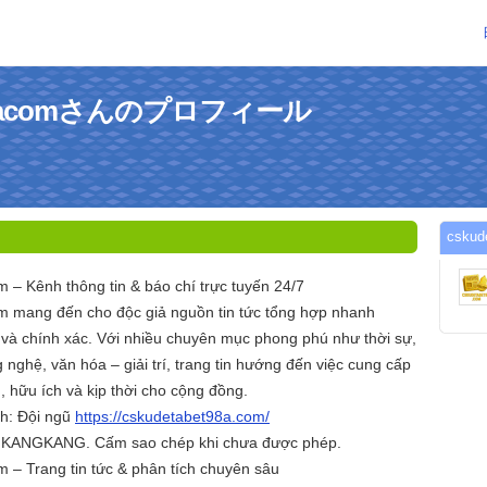
et98acomさんのプロフィール
csk
 – Kênh thông tin & báo chí trực tuyến 24/7
m mang đến cho độc giả nguồn tin tức tổng hợp nhanh
và chính xác. Với nhiều chuyên mục phong phú như thời sự,
g nghệ, văn hóa – giải trí, trang tin hướng đến việc cung cấp
, hữu ích và kịp thời cho cộng đồng.
nh: Đội ngũ
https://cskudetabet98a.com/
c KANGKANG. Cấm sao chép khi chưa được phép.
 – Trang tin tức & phân tích chuyên sâu