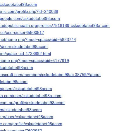
ru/cskudetabet98acom
ronic.com/profile.php?id=240038
dpeople.com/cskudetabet98acom
loradopublichealth.org/profiles/7518189-cskudetabet98a-com
.co/users/user65500517
6.net/home.php?mod=space&uid=5823744
et/user/cskudetabet98acom
com/space-uid-4738892.html
.cc/home.php?mod=space&uid=4177919
cskudetabet98acom
eroscraft.com/members/cskudetabet98ac.38759/#about
skudetabet98acom
.com/users/cskudetabet98acom
nna.com/user/cskudetabet98a-com
s.com.au/profile/cskudetabet98acom
com/cskudetabet98acom
o.org/user/cskudetabet98acom
ice.com/profile/cskudetabet98acom
rdock.com/user/7600950