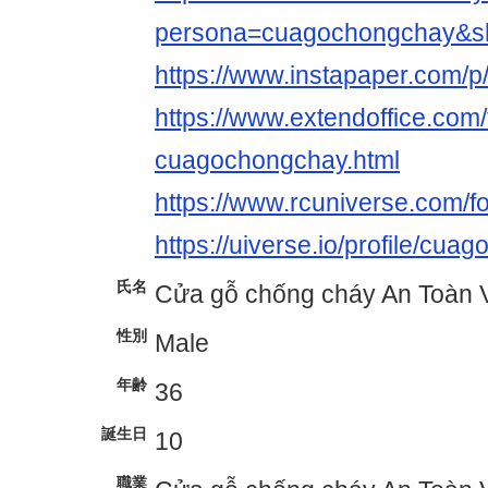
persona=cuagochongchay&s
https://www.instapaper.com/
https://www.extendoffice.com/
cuagochongchay.html
https://www.rcuniverse.com
https://uiverse.io/profile/cu
氏名
Cửa gỗ chống cháy An Toàn V
性別
Male
年齢
36
誕生日
10
職業