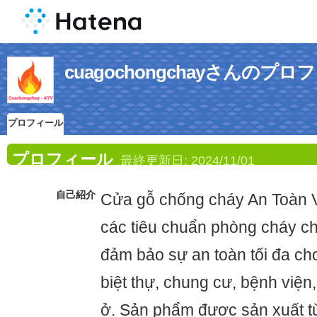
cuagochongchayさんのプロ
プロフィール
プロフィール
最終更新日:
2024/11/01
自己紹介
Cửa gỗ chống cháy An Toàn V
các tiêu chuẩn phòng cháy c
đảm bảo sự an toàn tối đa ch
biệt thự, chung cư, bệnh việ
ở. Sản phẩm được sản xuất từ