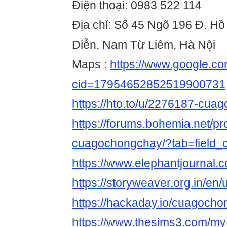
Điện thoại: 0983 522 114
Địa chỉ: Số 45 Ngõ 196 Đ. H
Diễn, Nam Từ Liêm, Hà Nội
Maps :
https://www.google.c
cid=17954652852519900731
https://hto.to/u/2276187-cu
https://forums.bohemia.net/pr
cuagochongchay/?tab=field_c
https://www.elephantjournal.
https://storyweaver.org.in/en
https://hackaday.io/cuagoch
https://www.thesims3.com/my