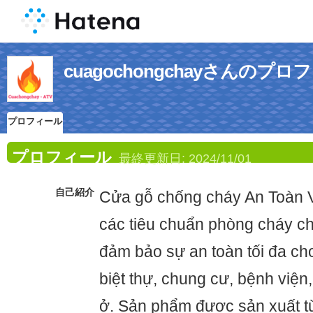
cuagochongchayさんのプロ
プロフィール
プロフィール
最終更新日:
2024/11/01
自己紹介
Cửa gỗ chống cháy An Toàn V
các tiêu chuẩn phòng cháy c
đảm bảo sự an toàn tối đa ch
biệt thự, chung cư, bệnh việ
ở. Sản phẩm được sản xuất từ