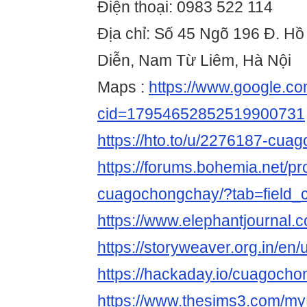
Điện thoại: 0983 522 114
Địa chỉ: Số 45 Ngõ 196 Đ. H
Diễn, Nam Từ Liêm, Hà Nội
Maps :
https://www.google.c
cid=17954652852519900731
https://hto.to/u/2276187-cu
https://forums.bohemia.net/pr
cuagochongchay/?tab=field_c
https://www.elephantjournal.
https://storyweaver.org.in/en
https://hackaday.io/cuagoch
https://www.thesims3.com/my