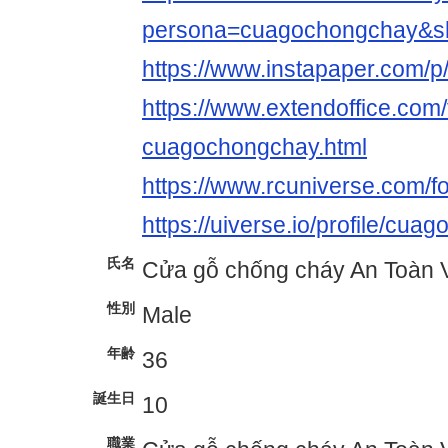
persona=cuagochongchay&s
https://www.instapaper.com/
https://www.extendoffice.com/
cuagochongchay.html
https://www.rcuniverse.com
https://uiverse.io/profile/cu
氏名
Cửa gỗ chống cháy An Toàn V
性別
Male
年齢
36
誕生日
10
職業