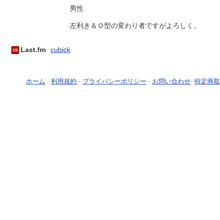
男性
左利き
＆Ｏ型の変わり者ですがよろしく。
Last.fm
cubick
ホーム
-
利用規約
-
プライバシーポリシー
-
お問い合わせ
-
特定商取