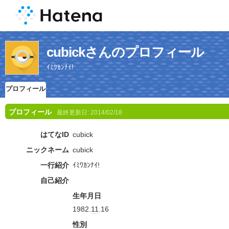
cubickさんのプロフィール
ｲﾐﾜｶﾝﾅｲ!
プロフィール
プロフィール
最終更新日:
2014/02/18
はてなID
cubick
ニックネーム
cubick
一行紹介
ｲﾐﾜｶﾝﾅｲ!
自己紹介
生年月日
1982.
11
.16
性別