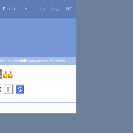
Deutsch
Melde dich an
Login
Hilfe
on cucinabitabile verwendete Services.