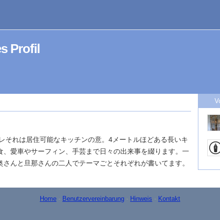
s Profil
V
ビレそれは居住可能なキッチンの意。4メートルほどある長いキ
食、愛車やサーフィン、手芸まで日々の出来事を綴ります。一
奥さんと旦那さんの二人でテーマごとそれぞれが書いてます。
Home
-
Benutzervereinbarung
-
Hinweis
-
Kontakt