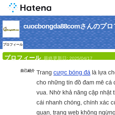
cuocbongda88comさんの
プロフィール
プロフィール
最終更新日:
2025/04/17
自己紹介
Trang
cược bóng đá
là lựa c
cho những tín đồ đam mê cá 
vua. Nhờ khả năng cập nhật t
cái nhanh chóng, chính xác c
quan, trang web không ngừng 