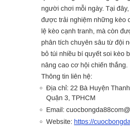
người chơi mỗi ngày. Tại đây,
được trải nghiệm những kèo 
lệ kèo cạnh tranh, mà còn đư
phân tích chuyên sâu từ đội 
bỏ túi nhiều bí quyết soi kèo 
nâng cao cơ hội chiến thắng.
Thông tin liên hệ:
Địa chỉ: 22 Bà Huyện Than
Quận 3, TPHCM
Email: cuocbongda88com@
Website:
https://cuocbongd