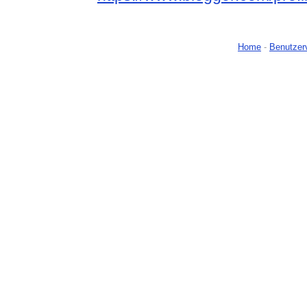
Home
-
Benutzer