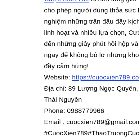
cho phép người dùng thỏa sức 
nghiệm những trận đấu đầy kịch
linh hoạt và nhiều lựa chọn, C
đến những giây phút hồi hộp và 
ngay để không bỏ lỡ những kho
đầy cảm hứng!
Website:
https://cuocxien789.c
Địa chỉ: 89 Lượng Ngọc Quyến
Thái Nguyên
Phone: 0988779966
Email : cuocxien789@gmail.co
#CuocXien789#ThaoTruongCu