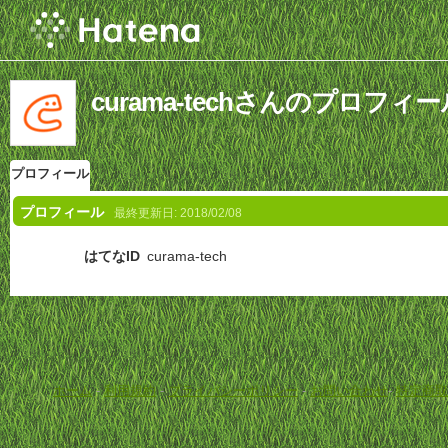
curama-techさんのプロフィー
プロフィール
プロフィール
最終更新日:
2018/02/08
はてなID
curama-tech
ホーム
-
利用規約
-
プライバシーポリシー
-
お問い合わせ
-
特定商取