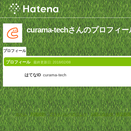
curama-techさんのプロフィー
プロフィール
プロフィール
最終更新日:
2018/02/08
はてなID
curama-tech
ホーム
-
利用規約
-
プライバシーポリシー
-
お問い合わせ
-
特定商取