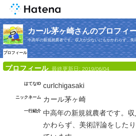
カール茅ヶ崎さんのプロフィ
中高年の新規就農者です。収入が少ないにもかかわらず、美
プロフィール
プロフィール
最終更新日:
2019/06/04
はてなID
curlchigasaki
ニックネーム
カール茅ヶ崎
一行紹介
中高年の
新規
就農者です。
収
かわらず、
美術
評論
をした