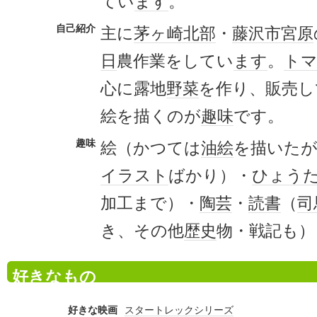
てい
ます
。
自己紹介
主に
茅ヶ崎
北部
・
藤沢市
宮原
日
農作業をしてい
ます
。
ト
心に露地
野菜
を作り、販売し
絵を描くのが
趣味
です。
趣味
絵（かつては
油絵
を描いた
イラスト
ばかり）・
ひょう
加工まで）・
陶芸
・
読書
（
司
き、その他
歴史
物・戦記も）
好きなもの
好きな映画
スタートレックシリーズ