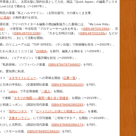
校卒業後上京し、太田出版に契約社員として入社。雑誌『Quick Japan』の編集アシスタ
らvol.13まで務める（〜1997年）。
健太郎氏の著書『私とハルマゲドン』（太田出版刊。その後ちくま文庫、
45に収録
）の制作進行を担当。
退社後、フリーのライター＆編集小僧((編集協力した書籍には、『My Love Kitty』
146
）、小室哲哉・中谷彰宏『プロデューサーは次を作る』（
ISBN:4870313464
）、宮
えだ！』（
ISBN:4870313286
）、『大きな古時計の謎』（
ISBN:487031536x
）などが
新社刊）。))として活動を開始。
写真』のリニューアル誌『TOP SPEED』（サン出版）で投稿欄を担当（〜2002年）。
かたわら友人とミニコミ誌『
ZAMDA
』を創刊、編集人を務める（〜2004年）。
BUBKA』（コアマガジン）で書評欄を担当（〜2005年）。
書『私鉄探検』（ソフトバンク新書、
ISBN:9784797346602
）を刊行。
離れ、愛知県に転居。
サイト「
エキサイトレビュー
」への寄稿を開始（
記事一覧
）。
線と日本の半世紀』（交通新聞社新書、
ISBN:9784330181103
）を刊行。
サイト「
cakes
」で不定期連載「
一故人
」を開始。
s」で連載「
タモリの地図――森田一義と歩く戦後史
」を開始（〜2015年）。
リと戦後ニッポン』（講談社現代新書、
ISBN:9784062883283
）を刊行。
サイト「
現代ビジネス
」で「
ビートたけしが演じた戦後ニッポン
」を連載。
サイト「
文春オンライン
」にて日刊連載「ご存知ですか？」を開始（〜2018年）。
トたけしと北野武』（講談社現代新書、
ISBN:9784062884174
）を刊行。
人』（スモール出版、
ISBN:9784905158424
）を刊行。