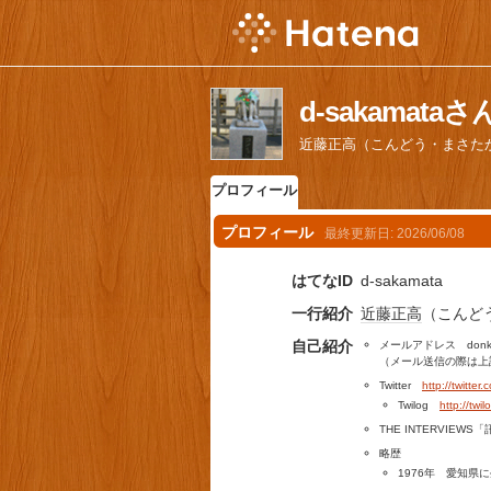
d-sakamat
近藤正高（こんどう・まさた
プロフィール
プロフィール
最終更新日:
2026/06/08
はてなID
d-sakamata
一行紹介
近藤正高
（こんど
自己紹介
メールアドレス donkou
（メール送信の際は上
Twitter
http://twitte
Twilog
http://twi
THE INTERVIE
略歴
1976年 愛知県