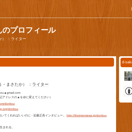
aさんのプロフィール
か） ：ライター
d-s
う・まさたか） ：
ライター
▲gmail.com
記アドレスの▲を@に変えてください）
r.com/donkou
log.org/donkou
WS「訊いてくれればいいのに - 近藤正高インタビュー」
http://theinterviews.jp/donkou
に生まれる。