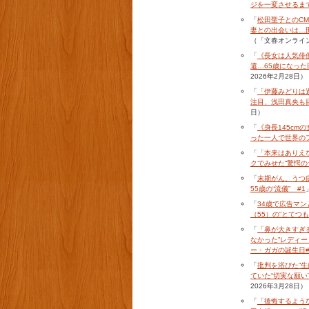
ジを一変させるまで
「
松田聖子とのCM
妻との出会いは…田
（「文春オンライン
「
《長女は人気俳
還…65歳になった
2026年2月28日）
「
「伊藤みどりは
注目、浅田真央も
日）
「
《身長145cm
った一人で世界のフ
「
「本来はありえ
クでみせた“驚愕の
「
末期がん、うつ
55歳の“流儀” #1
「
34歳で広告マ
（55）の“とてつ
「
「鼻が大きすぎ
なかった”レディー
ー・ガガの誕生日#
「
批判を浴びた“
ていた“切実な願い
2026年3月28日）
「
「後悔するよう