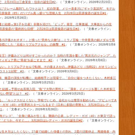
 2月23日は三倉茉奈・佳奈の誕生日#2
」（「文春オンライン」2026年2月23日）
に“クレーム殺到”したワケとは？ 紅白辞退、メリー喜多川に“ギャラ直談判”、モデル
原俊彦（65）の“バブル真っ盛り”な芸能人生 2月28日は田原俊彦の誕生日#1
」
」2026年2月28日）
優と結婚→第1子を出産》非難を浴びた「ビッグ」発言、仕事激減、大事故からの生
田原俊彦の“最終的な目標” 2月28日は田原俊彦の誕生日#2
」（「文春オンライン」
過小評価されすぎ！」と憤った“意外な人物”は…ミラノ五輪・中井亜美の銅メダルで再
目標にした「元祖トリプルアクセル」の衝撃 #1
」（「文春オンライン」2026年3月8
の女王》伊藤みどりは何がすごかったのか？ 当時の常識を覆した“異次元のジャンプ”…た
ィギュア界に“革命”を起こすまで #2
」（「文春オンライン」2026年3月8日）
ない」トリプルアクセルで転倒、その後まさかの…伊藤みどり（当時22）がオリンピッ
ラスト1分間” #3
」（「文春オンライン」2026年3月8日）
病、幽霊の演技が転機に、結婚相手とは現場で…「自分に嘘をつきたくない」木村多江
」（「文春オンライン」2026年3月25日）
ンと結婚→予期せぬ長期入院、“島”で大勢の男性と…「薄幸」イメージを覆した木村多江
もない野望”とは？ #2
」（「文春オンライン」2026年3月25日）
る」「ルックスがよくない」学校でいじめ、会社からは整形を勧められ…“デビューでき
・ガガ（40）が世界的スターになるまで《日本に多額の寄附も》 3月28日はレディ
1
」（「文春オンライン」2026年3月28日）
生肉ドレス”、「全身に痛みが生じる」難病の公表…レディー・ガガ（40）が東京で語っ
”「どうか、今すぐ…」 3月28日はレディー・ガガの誕生日#2
」（「文春オンライン」
な生き方はしたくない」27歳で結婚した俳優との別れ、2度の活動休止…再婚発表・内