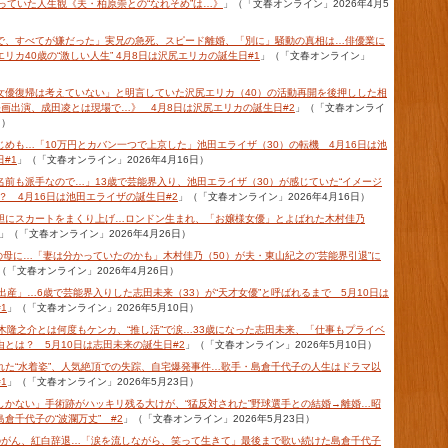
っていた人生観《夫・柏原崇との“なれそめ”は…》
」（「文春オンライン」2026年4月5
で、すべてが嫌だった」実兄の急死、スピード離婚、「別に」騒動の真相は…俳優業に
リカ40歳の“激しい人生” 4月8日は沢尻エリカの誕生日#1
」（「文春オンライン」
女優復帰は考えていない」と明言していた沢尻エリカ（40）の活動再開を後押しした相
映画出演、成田凌とは現場で…》 4月8日は沢尻エリカの誕生日#2
」（「文春オンライ
日）
じめも…「10万円とカバン一つで上京した」池田エライザ（30）の転機 4月16日は池
#1
」（「文春オンライン」2026年4月16日）
名前も派手なので…」13歳で芸能界入り、池田エライザ（30）が感じていた“イメージ
？ 4月16日は池田エライザの誕生日#2
」（「文春オンライン」2026年4月16日）
胆にスカートをまくり上げ…ロンドン生まれ、「お嬢様女優」とよばれた木村佳乃
」（「文春オンライン」2026年4月26日）
の母に…「妻は分かっていたのかも」木村佳乃（50）が夫・東山紀之の“芸能界引退”に
（「文春オンライン」2026年4月26日）
出産」…6歳で芸能界入りした志田未来（33）が“天才女優”と呼ばれるまで 5月10日は
1
」（「文春オンライン」2026年5月10日）
神木隆之介とは何度もケンカ、“推し活”で涙…33歳になった志田未来、「仕事もプライベ
とは？ 5月10日は志田未来の誕生日#2
」（「文春オンライン」2026年5月10日）
れた“水着姿”、人気絶頂での失踪、自宅爆発事件…歌手・島倉千代子の人生はドラマ以
1
」（「文春オンライン」2026年5月23日）
しかない」手術跡がハッキリ残る大けが、“猛反対された”野球選手との結婚→離婚…昭
倉千代子の“波瀾万丈” #2
」（「文春オンライン」2026年5月23日）
のがん、紅白辞退…「涙を流しながら、笑って生きて」最後まで歌い続けた島倉千代子