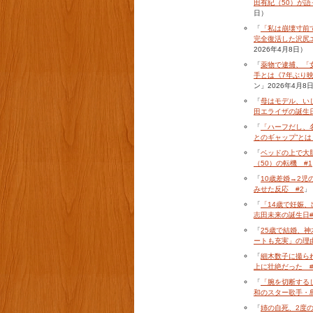
田有紀（50）が語
日）
「
「私は崩壊寸前
完全復活した沢尻エ
2026年4月8日）
「
薬物で逮捕、「
手とは《7年ぶり
ン」2026年4月8
「
母はモデル、い
田エライザの誕生日
「
「ハーフだし、
とのギャップ”とは
「
ベッドの上で大
（50）の転機 #1
「
10歳差婚→2児
みせた反応 #2
」
「
「14歳で妊娠、
志田未来の誕生日#
「
25歳で結婚、
ートも充実」の理由
「
細木数子に撮ら
上に壮絶だった #
「
「腕を切断する
和のスター歌手・島
「
姉の自死、2度