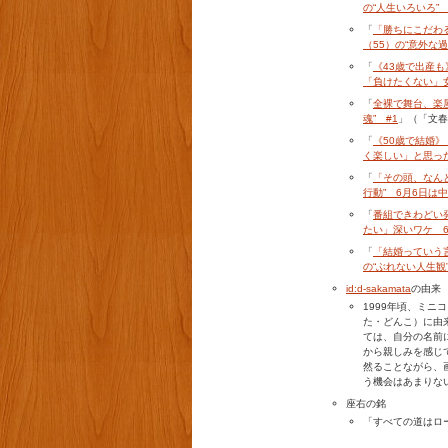
の“人生いろいろ” 
「
「勝ちにこだわ
（55）の“意外な過
「
《43歳で出産
「負けたくない」女
「
全裸で舞台、楽
魂” #1
」（「文春
「
《50歳で結婚
く楽しい」と思っ
「
「その頭、なん
行動” 6月6日は
「
番組できわどい
たい」深いワケ 6
「
「結婚っていう
の“ぶれない人生観
id:d-sakamata
の由来
1999年頃、ミ
た・どんこ）に由
ては、自分の名前
から親しみを感じ
然ることながら、
う機会はあまりな
座右の銘
「すべての道はロ