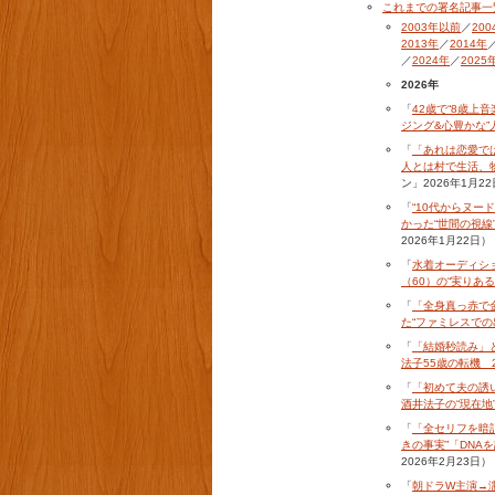
これまでの署名記事一
2003年以前
／
200
2013年
／
2014年
／
2024年
／
2025
2026年
「
42歳で“8歳上
ジング&心豊かな”
「
「あれは恋愛で
人とは村で生活、物
ン」2026年1月2
「
“10代からヌ
かった“世間の視線
2026年1月22日）
「
水着オーディシ
（60）の“実りある
「
「全身真っ赤で
た“ファミレスでの
「
「結婚秒読み」と
法子55歳の転機 
「
「初めて夫の誘
酒井法子の“現在地
「
「全セリフを暗記
きの事実”「DNA
2026年2月23日）
「
朝ドラW主演→濡