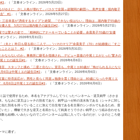
#3
」（「文春オンライン」2026年5月23日）
るがゆえに、少し人格が壊れて」バスケで全国→超難関の劇団へ…美声女優・堀内敬子
去” #1
」（「文春オンライン」2026年5月27日）
も》三谷幸喜が“憑依するタイプ”と絶賛、「できない役はない」理由は…堀内敬子55歳の
優人生 5月27日は堀内敬子の誕生日#2
」（「文春オンライン」2026年5月27日）
屋では驚きの姿で…「精神的にアナーキーでいることが必要」余貴美子70歳の“女優
オンライン」2026年5月31日）
》「（夫と）昨日も寝る前に二人で…」“ハマのマリア”余貴美子（70）が結婚後に「すご
たこととは？ #2
」（「文春オンライン」2026年5月31日）
とかならないのか」事務所に癖毛を指摘され…デビュー直後の中尾ミエがとった“驚きの
中尾ミエの誕生日#1
」（「文春オンライン」2026年6月6日）
発言、スタッフと揉め「二度と出ない」宣言も…中尾ミエ80歳が「怖がられる人になり
月6日は中尾ミエの誕生日#2
」（「文春オンライン」2026年6月6日）
言葉に拒否反応が」男性と長らく同居→独身を貫く理由とは…80歳になった中尾ミエ
” 6月6日は中尾ミエの誕生日#3
」（「文春オンライン」2026年6月6日）
ニコミ誌で使用するため、本名をアナグラムしてつくったペンネーム・逆叉鈍甲（さかま
来。ちなみに逆叉はシャチの別名であり、鈍甲はハゼ科の淡水魚である（シャチに対し
に似た別名を持っていることに加えて出生地である名古屋のシンボルでもあるため、昔
ていた）。機敏で大きな逆叉と名前からして鈍臭そうで小さい鈍甲という組み合わせも
画数も結構いいみたいなのでこのペンネームは気に入っているのだが、いまのところ使
い。
ーマに通ず」