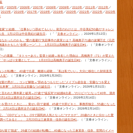
覧
4年
／
2005年
／
2006年
／
2007年
／
2008年
／
2009年
／
2010年
／
2011年
／
2012年
／
／
2015年
／
2016年
／
2017年
／
2018年
／
2019年
／
2020年
／
2021年
／
2022年
／
2023年
年
音楽家”と結婚、「仕事をいつ辞めてもいい」発言のわけとは…中谷美紀50歳の“チャレン
人生 1月12日は中谷美紀の誕生日
」（「「
文春オンライン
」」2026年1月12日）
はなかったのかも」“愛の逃避行”失踪事件の真実とは？ 高橋惠子71歳の波瀾万丈《元恋
議をかもした“全裸シーン”…》 1月22日は高橋惠子の誕生日#1
」（「文春オンライ
2日）
ード”への葛藤、『タトゥーあり』監督と結婚→改名した理由は…高橋惠子（71）が変えた
”「やっぱり女優として…」 1月22日は高橋惠子の誕生日#2
」（「文春オンライン」
ョンが転機に、40歳で出産、離婚も経験…「私は私でいい」大分に移住した財前直見
人生”
」（「文春オンライン」2026年1月29日）
金髪の男が…」コンビ解散→“辞めるつもりだった”メイプル超合金・安藤なつを変え
出来事” 1月31日は安藤なつの誕生日
」（「文春オンライン」2026年1月31日）
言われた脚本家と破局→27歳で“猛反対”の結婚&出産…“のりピー”になって40年、酒井
2月14日は酒井法子の誕生日#1
」（「文春オンライン」2026年2月14日）
いを受けたときに…」覚せい剤で逮捕、45歳で大胆ビキニ、事務所独立…55歳になった
” 2月14日は酒井法子の誕生日#2
」（「文春オンライン」2026年2月14日）
」「CDデビューも」小5で国民的人気となった“マナカナ”、20歳のときに分かった驚
を調べてみると…」 2月23日は三倉茉奈・佳奈の誕生日#1
」（「文春オンライン」
れ場で“脱皮”、26歳での結婚が転機に…40歳になった三倉茉奈・佳奈、世間のイメー