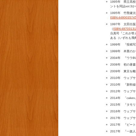
1995年 県立高
ントを同誌vol.3か
1995年 竹熊
ISBN:44800357
1997年 太田出版
（
ISBN:4870313
台真司『これが答
ある（いずれも飛鳥
1999年 『投稿
1999年 本業の
2004年 『ウラ
2008年 初の著
2009年 東京を
2010年 ウェブ
2010年 『新幹
2012年 ウェブ
2014年 「cake
2015年 『タモ
2016年 ウェブ
2017年 ウェブ
2017年 『ビー
2017年 『一故