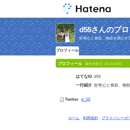
d55さんのプ
好奇心と食欲、物欲を満たす
プロフィール
プロフィール
最終更新日:
2014/10/03
はてなID
d55
一行紹介
好奇心
と食欲、
物
Twitter
d_55
ホーム
-
利用規約
-
プライバシーポ