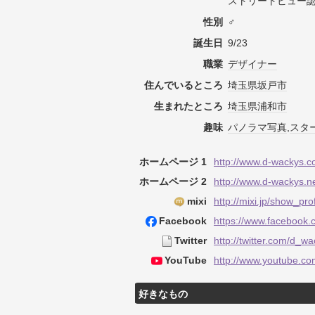
ストリートビュー認定
性別
♂
誕生日
9/23
職業
デザイナー
住んでいるところ
埼玉県
坂戸市
生まれたところ
埼玉県
浦和市
趣味
パノラマ
写真
,
スタ
ホームページ 1
http://www.d-wackys.c
ホームページ 2
http://www.d-wackys.ne
mixi
http://mixi.jp/show_pr
Facebook
https://www.facebook.
Twitter
http://twitter.com/d_w
YouTube
http://www.youtube.c
好きなもの