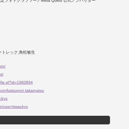
フォトグラファー／Meta Quest 公式アンバサダー
ートレック
,
角松敏生
om/
t/
ofile.pl?id=1960894
com/katsunori.takamatsu
ackys
om/user/dwackys