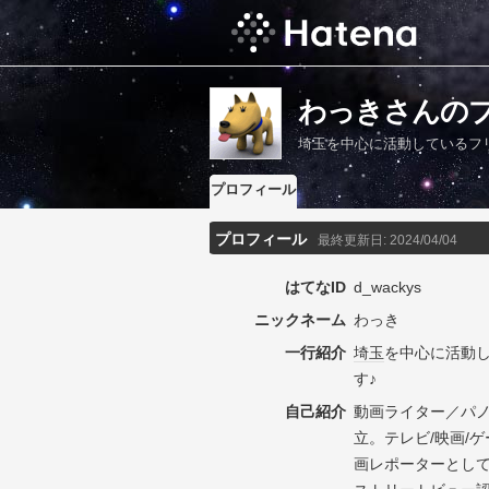
わっきさんの
埼玉を中心に活動しているフ
プロフィール
プロフィール
最終更新日:
2024/04/04
はてなID
d_wackys
ニックネーム
わっき
一行紹介
埼玉
を中心に活動
す♪
自己紹介
動画ライター／パノラ
立。テレビ/映画/ゲ
画レポーターとして