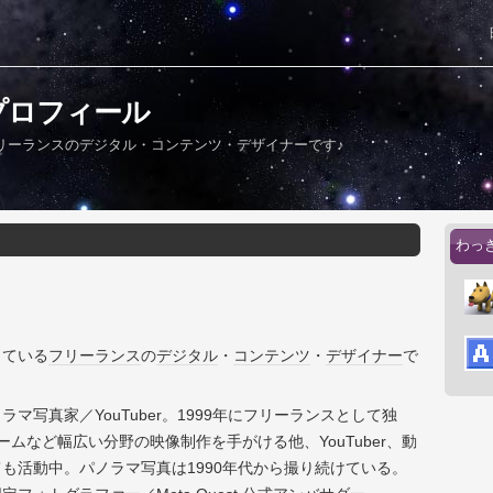
プロフィール
リーランスのデジタル・コンテンツ・デザイナーです♪
わっ
している
フリーランス
の
デジタル
・
コンテンツ
・
デザイナー
で
マ写真家／YouTuber。1999年にフリーランスとして独
ームなど幅広い分野の映像制作を手がける他、YouTuber、動
も活動中。パノラマ写真は1990年代から撮り続けている。