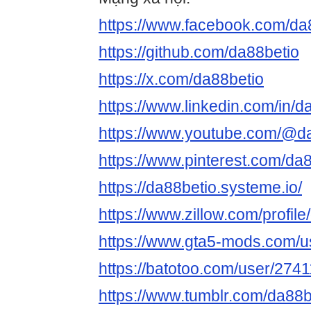
https://www.facebook.com/da
https://github.com/da88betio
https://x.com/da88betio
https://www.linkedin.com/in/d
https://www.youtube.com/@d
https://www.pinterest.com/da8
https://da88betio.systeme.io/
https://www.zillow.com/profile
https://www.gta5-mods.com/u
https://batotoo.com/user/274
https://www.tumblr.com/da88b