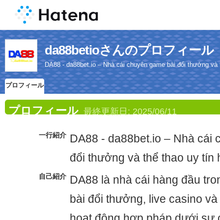
da88betioさんのプロフィール
DA88 - da88bet.io – Nhà cái chuyên game bài đổi thưởng và 
プロフィール
プロフィール
最終更新日:
2025/06/11
一行紹介
DA88 - da88bet.io – Nhà cái
đổi thưởng và thể thao uy tín
自己紹介
DA88 là nhà cái hàng đầu tro
bài đổi thưởng, live casino và 
hoạt động hợp pháp dưới sự 