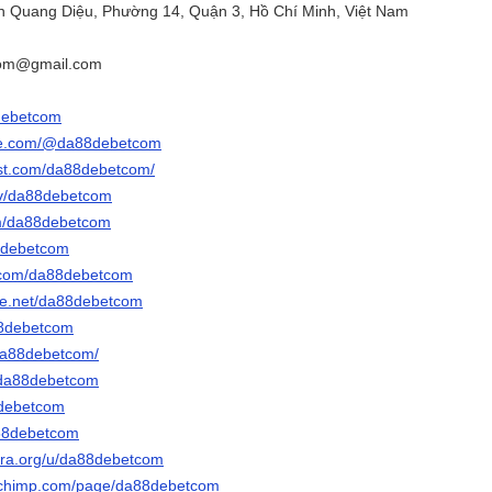
ần Quang Diệu, Phường 14, Quận 3, Hồ Chí Minh, Việt Nam
com@gmail.com
8debetcom
ube.com/@da88debetcom
est.com/da88debetcom/
.tv/da88debetcom
om/da88debetcom
88debetcom
r.com/da88debetcom
ce.net/da88debetcom
a88debetcom
/da88debetcom/
/@da88debetcom
88debetcom
da88debetcom
bra.org/u/da88debetcom
echimp.com/page/da88debetcom