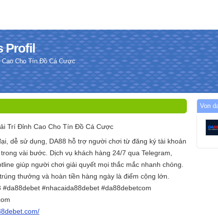
Profil
nh Cao Cho Tín Đồ Cá Cược
Von d
ải Trí Đỉnh Cao Cho Tín Đồ Cá Cược
đại, dễ sử dụng, DA88 hỗ trợ người chơi từ đăng ký tài khoản
ỉ trong vài bước. Dịch vụ khách hàng 24/7 qua Telegram,
hotline giúp người chơi giải quyết mọi thắc mắc nhanh chóng.
trúng thưởng và hoàn tiền hàng ngày là điểm cộng lớn.
8 #da88debet #nhacaida88debet #da88debetcom
com
a88debet.com/