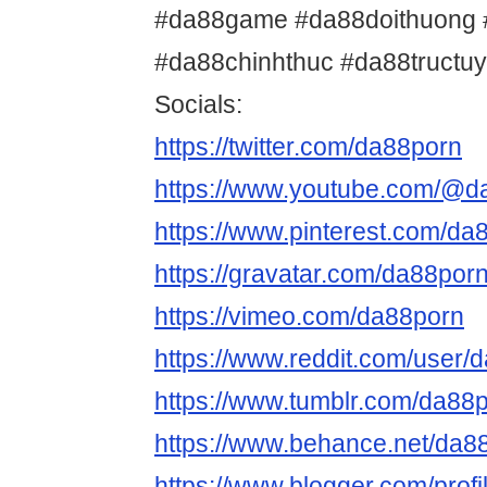
#da88game #da88doithuong 
#da88chinhthuc #da88tructu
Socials:
https://twitter.com/da88porn
https://www.youtube.com/@d
https://www.pinterest.com/da
https://gravatar.com/da88por
https://vimeo.com/da88porn
https://www.reddit.com/user/
https://www.tumblr.com/da88
https://www.behance.net/da8
https://www.blogger.com/pro