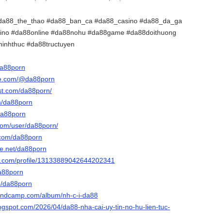
#da88_the_thao #da88_ban_ca #da88_casino #da88_da_ga
ino #da88online #da88nohu #da88game #da88doithuong
hinhthuc #da88tructuyen
/da88porn
be.com/@da88porn
est.com/da88porn/
om/da88porn
da88porn
.com/user/da88porn/
.com/da88porn
e.net/da88porn
er.com/profile/13133889042644202341
da88porn
p/da88porn
bandcamp.com/album/nh-c-i-da88
ogspot.com/2026/04/da88-nha-cai-uy-tin-no-hu-lien-tuc-