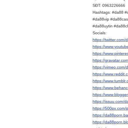
SĐT: 0963226666
Hashtags: #da88 
#da88vip #da88cas
#da88uytin #da88c
Socials:
https://twitter.com
https://www.youtu
https://www.pinter
https://gravatar.c
https://vimeo.com/
https://www.reddit
https://www.tumblr
https://www.behanc
https://www.blogg
https://issuu.com/
https://500px.com/
https://da88porn.
https://da88porn.bl