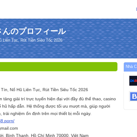
A88さんのプロフィール
 Liên Tục, Rút Tiền Siêu Tốc 2026
Nhà
Tín, Nổ Hũ Liên Tục, Rút Tiền Siêu Tốc 2026
ảng giải trí trực tuyến hiện đại với đầy đủ thể thao, casino
nổ hũ hấp dẫn. Hệ thống được tối ưu mượt mà, giúp người
, trải nghiệm ổn định trên mọi thiết bị mỗi ngày.
88.porn/
gmail.com
uới, Bình Thạnh, Hồ Chí Minh 70000, Việt Nam