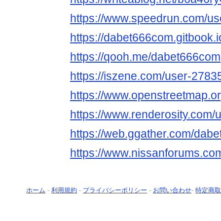
https://www.speedrun.com/u
https://dabet666com.gitbook
https://qooh.me/dabet666com
https://iszene.com/user-2783
https://www.openstreetmap.o
https://www.renderosity.com/
https://web.ggather.com/dab
https://www.nissanforums.c
ホーム
-
利用規約
-
プライバシーポリシー
-
お問い合わせ
-
特定商取