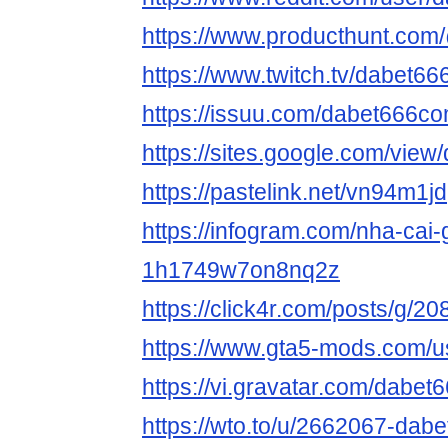
https://www.producthunt.co
https://www.twitch.tv/dabet6
https://issuu.com/dabet666c
https://sites.google.com/vie
https://pastelink.net/vn94m1jd
https://infogram.com/nha-cai
1h1749w7on8nq2z
https://click4r.com/posts/g/
https://www.gta5-mods.com/
https://vi.gravatar.com/dabe
https://wto.to/u/2662067-da