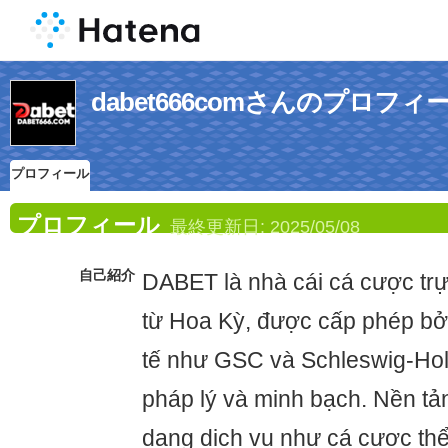
dabet666comさんのプロフィ
プロフィール
プロフィール
最終更新日:
2025/05/08
自己紹介
DABET là nhà cái cá cược trự
từ Hoa Kỳ, được cấp phép bở
tế như GSC và Schleswig-Hol
pháp lý và minh bạch. Nền tả
dạng dịch vụ như cá cược thể