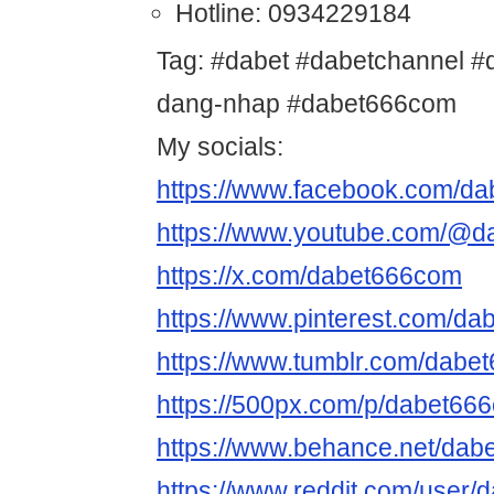
Hotline: 0934229184
Tag: #dabet #dabetchannel #
dang-nhap #dabet666com
My socials:
https://www.facebook.com/d
https://www.youtube.com/@
https://x.com/dabet666com
https://www.pinterest.com/d
https://www.tumblr.com/dabe
https://500px.com/p/dabet66
https://www.behance.net/da
https://www.reddit.com/user/