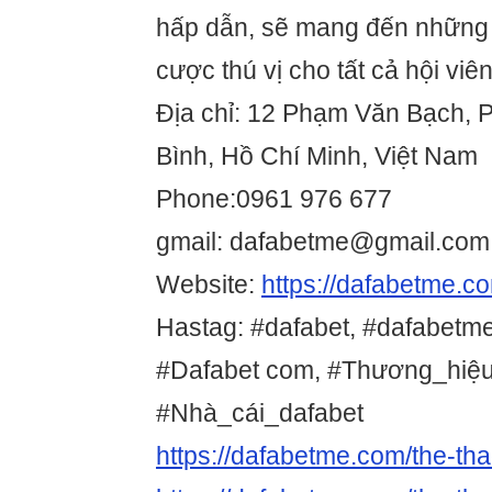
hấp dẫn, sẽ mang đến những 
cược thú vị cho tất cả hội viên
Địa chỉ: 12 Phạm Văn Bạch, 
Bình, Hồ Chí Minh, Việt Nam
Phone:0961 976 677
gmail: dafabetme@gmail.com
Website:
https://dafabetme.c
Hastag: #dafabet, #dafabetme
#Dafabet com, #Thương_hiệu
#Nhà_cái_dafabet
https://dafabetme.com/the-tha