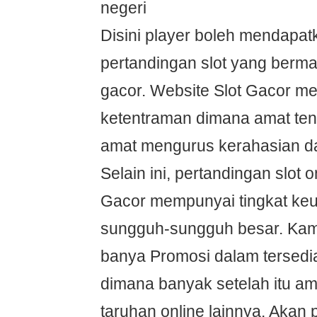
negeri
Disini player boleh mendapa
pertandingan slot yang berma
gacor. Website Slot Gacor me
ketentraman dimana amat ten
amat mengurus kerahasian d
Selain ini, pertandingan slot o
Gacor mempunyai tingkat ke
sungguh-sungguh besar. Kam
banya Promosi dalam tersedia 
dimana banyak setelah itu am
taruhan online lainnya. Akan 