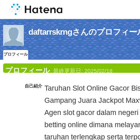
daftarrskrngさんのプロフィー
プロフィール
プロフィール
最終更新日:
2025/02/18
自己紹介
Taruhan Slot Online Gacor Bi
Gampang Juara Jackpot Max
Agen slot gacor dalam negeri
betting online dimana melaya
taruhan terlengkap serta te