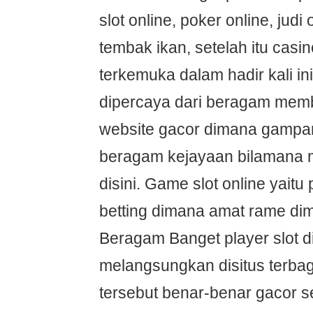
slot online, poker online, judi
tembak ikan, setelah itu casi
terkemuka dalam hadir kali ini 
dipercaya dari beragam memb
website gacor dimana gamp
beragam kejayaan bilamana 
disini. Game slot online yaitu
betting dimana amat rame dim
Beragam Banget player slot d
melangsungkan disitus terba
tersebut benar-benar gacor s