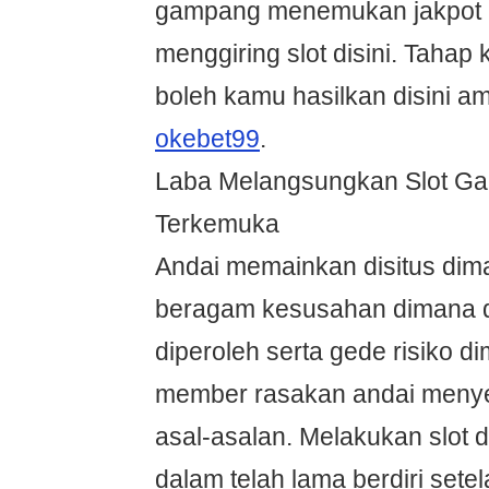
gampang menemukan jakpot bi
menggiring slot disini. Taha
boleh kamu hasilkan disini a
okebet99
.
Laba Melangsungkan Slot Gac
Terkemuka
Andai memainkan disitus dima
beragam kesusahan dimana d
diperoleh serta gede risiko
member rasakan andai menyel
asal-asalan. Melakukan slot d
dalam telah lama berdiri setel