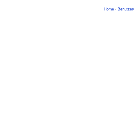
Home
-
Benutzer