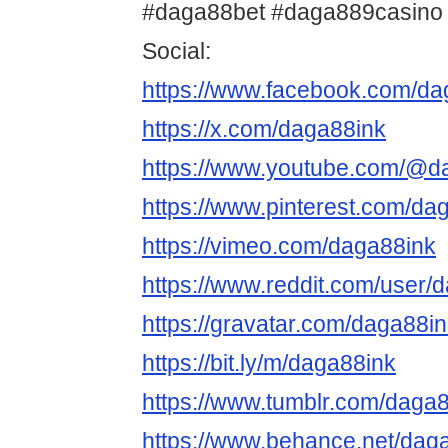
#daga88bet #daga889casino
Social:
https://www.facebook.com/da
https://x.com/daga88ink
https://www.youtube.com/@d
https://www.pinterest.com/da
https://vimeo.com/daga88ink
https://www.reddit.com/user/
https://gravatar.com/daga88i
https://bit.ly/m/daga88ink
https://www.tumblr.com/daga
https://www.behance.net/dag