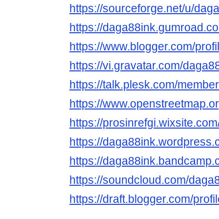
https://sourceforge.net/u/daga
https://daga88ink.gumroad.c
https://www.blogger.com/pro
https://vi.gravatar.com/daga8
https://talk.plesk.com/membe
https://www.openstreetmap.o
https://prosinrefgi.wixsite.co
https://daga88ink.wordpress.
https://daga88ink.bandcamp
https://soundcloud.com/daga
https://draft.blogger.com/pr