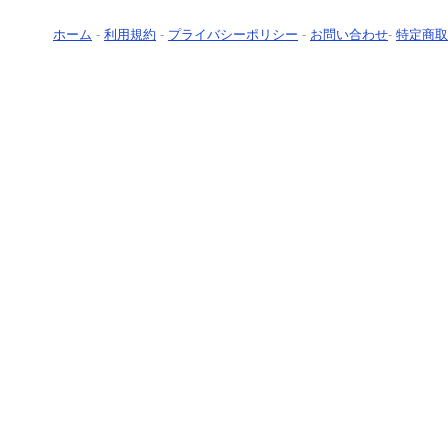
ホーム
-
利用規約
-
プライバシーポリシー
-
お問い合わせ
-
特定商取