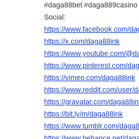
#daga88bet #daga889casino
Social:
https://www.facebook.com/da
https://x.com/daga88ink
https://www.youtube.com/@d
https://www.pinterest.com/da
https://vimeo.com/daga88ink
https://www.reddit.com/user/
https://gravatar.com/daga88i
https://bit.ly/m/daga88ink
https://www.tumblr.com/daga
https://www.behance.net/dag