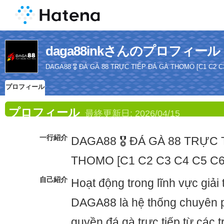
daga88inkさんのプロフィール
DAGA88 🎖️ ĐÁ GÀ 88 TRỰC TIẾP ĐÁ GÀ THOMO [C1 C2 C
プロフィール
プロフィール
最終更新日:
2026/04/15
一行紹介
DAGA88 🎖️ ĐÁ GÀ 88 TRỰC 
THOMO [C1 C2 C3 C4 C5 C
自己紹介
Hoạt động trong lĩnh vực giải t
DAGA88 là hệ thống chuyên 
quyền đá gà trực tiếp từ các