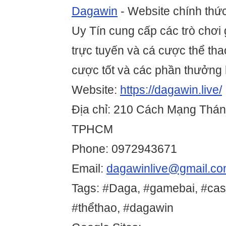
Dagawin
- Website chính thứ
Uy Tín cung cấp các trò chơi
trực tuyến và cá cược thể thao
cược tốt và các phần thưởng
Website:
https://dagawin.live/
Địa chỉ: 210 Cách Mạng Thán
TPHCM
Phone: 0972943671
Email:
dagawinlive@gmail.c
Tags: #Daga, #gamebai, #cas
#thểthao, #dagawin