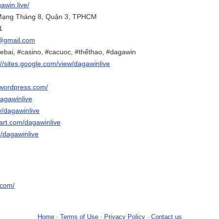
gawin.live/
 Mạng Tháng 8, Quận 3, TPHCM
1
@gmail.com
bai, #casino, #cacuoc, #thểthao, #dagawin
://sites.google.com/view/dagawinlive
e.wordpress.com/
dagawinlive
tv/dagawinlive
art.com/dagawinlive
p/dagawinlive
.com/
Home
-
Terms of Use
-
Privacy Policy
-
Contact us