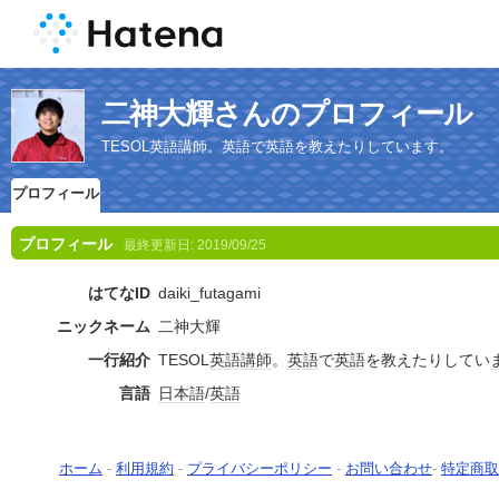
二神大輝さんのプロフィール
TESOL英語講師。英語で英語を教えたりしています。
プロフィール
プロフィール
最終更新日:
2019/09/25
はてなID
daiki_futagami
ニックネーム
二神大輝
一行紹介
TESOL
英語
講師
。
英語
で
英語
を教えたりしてい
言語
日本語
/
英語
ホーム
-
利用規約
-
プライバシーポリシー
-
お問い合わせ
-
特定商取