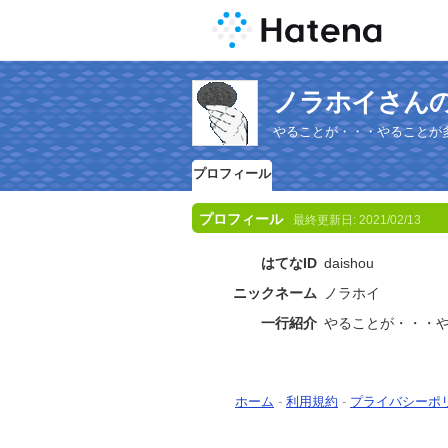
ノラホイさん
やることが・・・やることが
プロフィール
プロフィール
最終更新日:
2021/02/13
はてなID
daishou
ニックネーム
ノラホイ
一行紹介
やることが・・・
ホーム
-
利用規約
-
プライバシーポ