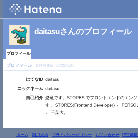
daitasuさんのプロフィール
プロフィール
プロフィール
最終更新日:
2022/11/20
はてなID
daitasu
ニックネーム
daitasu
自己紹介
恐竜です。STORES でフロントエンドのエン
す 。STORES(Frontend Developer) ← PER
← 千葉大。
ホーム
-
利用規約
-
プライバシーポリシー
-
お問い合わせ
-
特定商取