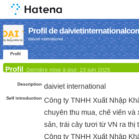
Profil de daivietinternationalco
daiviet international
Profil
Profil
Dernière mise à jour:
23 juin 2025
Description
daiviet international
Self introduction
Công ty TNHH Xuất Nhập Khẩ
chuyên thu mua, chế viến và
sản, trái cây tươi từ VN ra thị
Công ty TNHH Xuất Nhập Khẩ