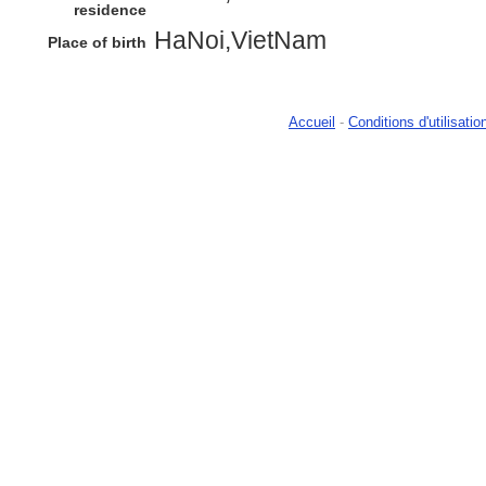
residence
HaNoi,VietNam
Place of birth
Accueil
-
Conditions d'utilisatio