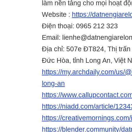
làm nền tảng cho mọi hoạt độ
Website :
https://datnengiarel
Điện thoại: 0965 212 323
Email: lienhe@datnengiarelo
Địa chỉ: 507e ĐT824, Thị trấ
Đức Hòa, tỉnh Long An, Việt
https://my.archdaily.com/us/@
long-an
https://www.callupcontact.co
https://niadd.com/article/123
https://creativemornings.com/
https://blender.community/da