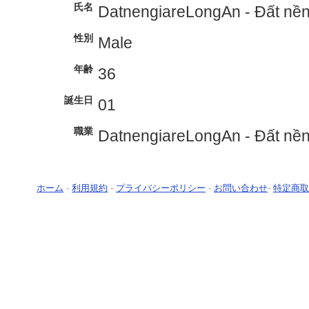
氏名
DatnengiareLongAn - Đất nền
性別
Male
年齢
36
誕生日
01
職業
DatnengiareLongAn - Đất nền
ホーム
-
利用規約
-
プライバシーポリシー
-
お問い合わせ
-
特定商取