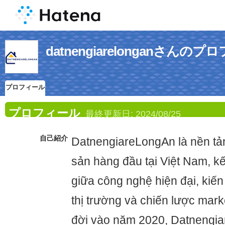
datnengiarelonganさんの
プロフィール
プロフィール
最終更新日:
2024/08/25
自己紹介
DatnengiareLongAn là nền tản
sản hàng đầu tại Việt Nam, k
giữa công nghệ hiện đại, kiến
thị trường và chiến lược mark
đời vào năm 2020, Datnengi