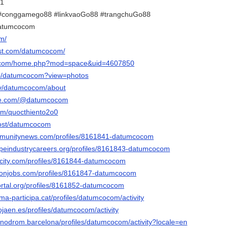
91
#conggamego88 #linkvaoGo88 #trangchuGo88
atumcocom
m/
est.com/datumcocom/
ko.com/home.php?mod=space&uid=4607850
/p/datumcocom?view=photos
.tv/datumcocom/about
ube.com/@datumcocom
com/quocthiento2o0
host/datumcocom
ommunitynews.com/profiles/8161841-datumcocom
capeindustrycareers.org/profiles/8161843-datumcocom
rncity.com/profiles/8161844-datumcocom
ronjobs.com/profiles/8161847-datumcocom
portal.org/profiles/8161852-datumcocom
ma-participa.cat/profiles/datumcocom/activity
tojaen.es/profiles/datumcocom/activity
canodrom.barcelona/profiles/datumcocom/activity?locale=en