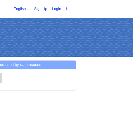
English
Sign Up
Login
Help
ces used by datumcocom