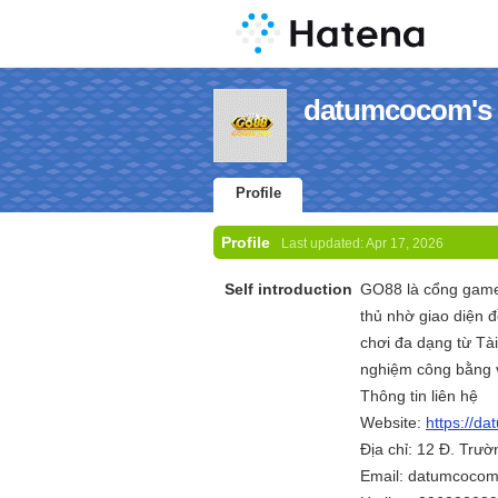
datumcocom's P
Profile
Profile
Last updated:
Apr 17, 2026
Self introduction
GO88 là cổng game 
thủ nhờ giao diện đ
chơi đa dạng từ Tài
nghiệm công bằng 
Thông tin liên hệ
Website:
https://d
Địa chỉ: 12 Đ. Trư
Email: datumcoco