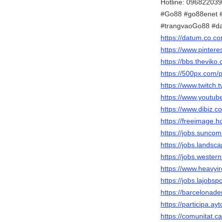
Hotline: 09682203
#Go88 #go88enet 
#trangvaoGo88 #d
https://datum.co.co
https://www.pinter
https://bbs.thevi
https://500px.com
https://www.twitch
https://www.yout
https://www.dibiz.
https://freeimage.
https://jobs.sunc
https://jobs.lands
https://jobs.weste
https://www.heavyi
https://jobs.lajobs
https://barcelonade
https://participa.ay
https://comunitat.