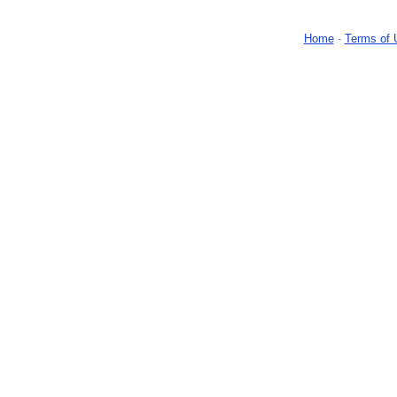
Home
-
Terms of 