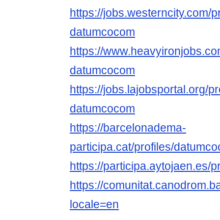
https://jobs.westerncity.com/p
datumcocom
https://www.heavyironjobs.co
datumcocom
https://jobs.lajobsportal.org/p
datumcocom
https://barcelonadema-
participa.cat/profiles/datumco
https://participa.aytojaen.es/
https://comunitat.canodrom.b
locale=en