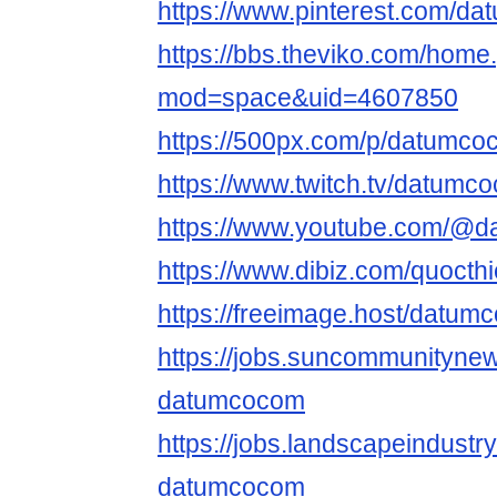
https://www.pinterest.com/d
https://bbs.theviko.com/home
mod=space&uid=4607850
https://500px.com/p/datumc
https://www.twitch.tv/datumc
https://www.youtube.com/@
https://www.dibiz.com/quocth
https://freeimage.host/datum
https://jobs.suncommunityne
datumcocom
https://jobs.landscapeindustr
datumcocom