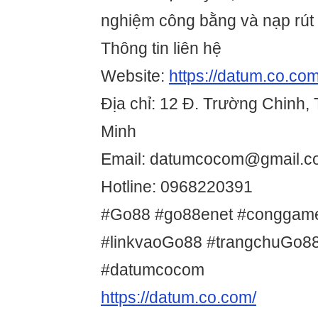
nghiệm công bằng và nạp rút
Thông tin liên hệ
Website:
https://datum.co.com
Địa chỉ: 12 Đ. Trường Chinh,
Minh
Email: datumcocom@gmail.c
Hotline: 0968220391
#Go88 #go88enet #conggam
#linkvaoGo88 #trangchuGo8
#datumcocom
https://datum.co.com/