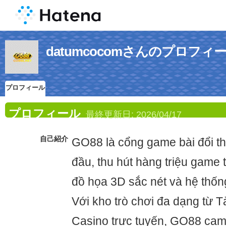
datumcocomさんのプロフィ
プロフィール
プロフィール
最終更新日:
2026/04/17
自己紹介
GO88 là cổng game bài đổi t
đầu, thu hút hàng triệu game 
đồ họa 3D sắc nét và hệ thống
Với kho trò chơi đa dạng từ Tà
Casino trực tuyến, GO88 cam 